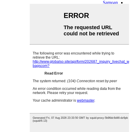
Samoan
Scots Gaelic
Shona
Sindhi
Sundanese
Swahili
Tajik
Tamil
Telugu
Thai
Ukrainian
Urdu
Uzbek
Vietnamese
Welsh
Xhosa
Yiddish
Yoruba
Zulu
Kinyarwanda
Tatar
Oriya
Turkmen
Uyghur