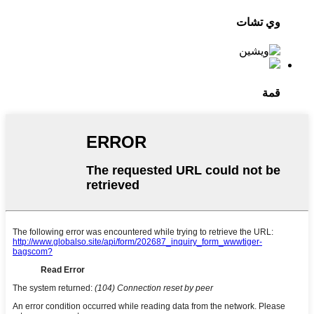
وي تشات
قمة