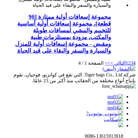
مجموعة إسعافات أولية ممتازة [90
قطعة]، مجموعة إسعافات أولية أساسية
للتخييم والمشي لمسافات طويلة
والمكتب، مزودة بمستلزمات طبية
ومقبض - مجموعة إسعافات أولية للمنزل
والسيارة والسفر والبقاء على قيد الحياة
4
3
2
1
التالي >
>>
الصفحة 1 / 4
شركة Tiger bags Co., Ltd. التي تقع في كوانزنو، فوجيان، تقوم
بإنتاج أنواع مختلفة من الحقائب منذ أكثر من 23 عامًا.
0086-13615913918