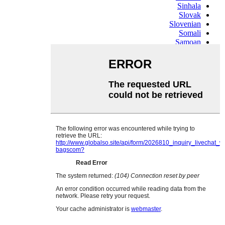
Sinhala
Slovak
Slovenian
Somali
Samoan
Scots Gaelic
Shona
Sindhi
Sundanese
Swahili
Tajik
Tamil
Telugu
Thai
Ukrainian
Urdu
Uzbek
Vietnamese
Welsh
Xhosa
Yiddish
Yoruba
Zulu
Kinyarwanda
Tatar